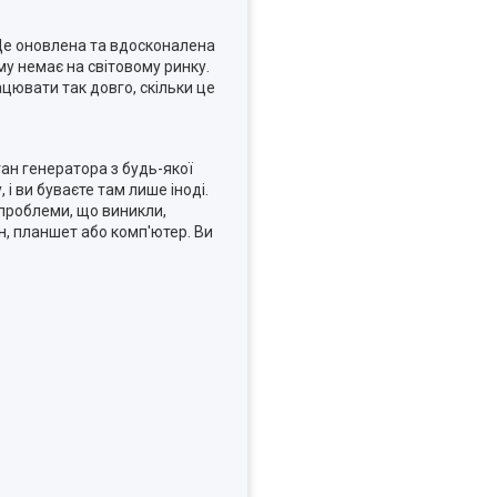
Це оновлена та вдосконалена
му немає на світовому ринку.
ацювати так довго, скільки це
тан генератора з будь-якої
 і ви буваєте там лише іноді.
 проблеми, що виникли,
н, планшет або комп'ютер. Ви