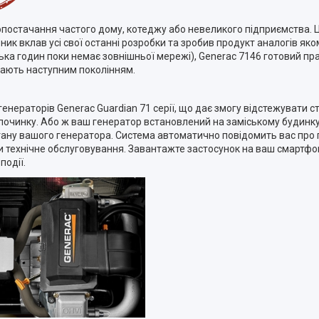
постачання частого дому, котеджу або невеликого підприємства. 
ник вклав усі свої останні розробки та зробив продукт аналогів яко
ька годин поки немає зовнішньої мережі), Generac 7146 готовий пр
едають наступним поколінням.
енераторів Generac Guardian 71 серії, що дає змогу відстежувати с
ідпочинку. Або ж ваш генератор встановлений на заміському будинку,
 стану вашого генератора. Система автоматично повідомить вас про
и технічне обслуговування. Завантажте застосунок на ваш смартфо
події.