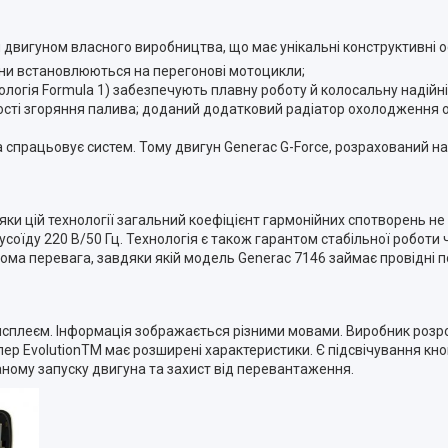
двигуном власного виробництва, що має унікальні конструктивні о
гуни встановлюються на перегонові мотоцикли;
нологія Formula 1) забезпечують плавну роботу й колосальну надійні
сті згоряння палива; доданий додатковий радіатор охолодження 
на спрацьовує систем. Тому двигун Generac G-Force, розрахований н
дяки цій технології загальний коефіцієнт гармонійних спотворень н
усоїду 220 В/50 Гц. Технологія є також гарантом стабільної роботи 
ома перевага, завдяки якій модель Generac 7146 займає провідні по
сплеєм. Інформація зображається різними мовами. Виробник розр
ер EvolutionTM має розширені характеристики. Є підсвічування кно
ному запуску двигуна та захист від перевантаження.