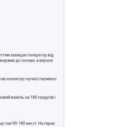
иттям захищає генератор від
нкерами до основи, а верхня
ає конектор гнучкої паливної
овий важіль на 180 градусів і
у газі 90-180 мм.ст. На парах