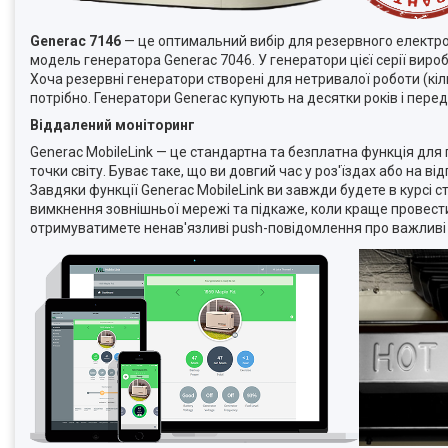
Generac 7146
— це оптимальний вибір для резервного електро
модель генератора Generac 7046. У генератори цієї серії вироб
Хоча резервні генератори створені для нетривалої роботи (кіл
потрібно. Генератори Generac купують на десятки років і пер
Віддалений моніторинг
Generac MobileLink — це стандартна та безплатна функція для г
точки світу. Буває таке, що ви довгий час у роз'їздах або на в
Завдяки функції Generac MobileLink ви завжди будете в курсі
вимкнення зовнішньої мережі та підкаже, коли краще провест
отримуватимете ненав'язливі push-повідомлення про важливі 