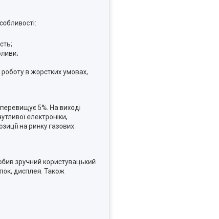
собливості:
сть;
оливи;
а роботу в жорстких умовах,
е перевищує 5%. На виході
чутливої електроніки,
зиції на ринку газових
обив зручний користувацький
пок, дисплея. Також