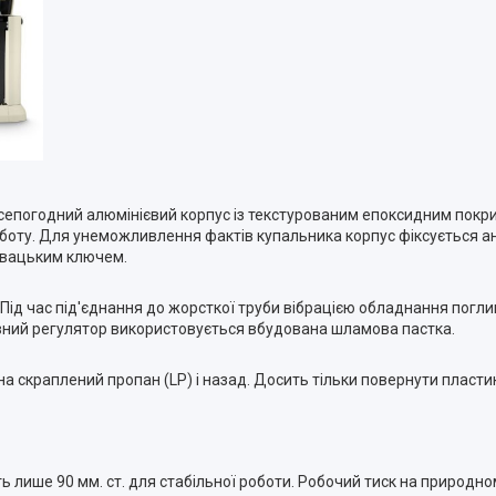
Всепогодний алюмінієвий корпус із текстурованим епоксидним покр
оботу. Для унеможливлення фактів купальника корпус фіксується а
тувацьким ключем.
д час під'єднання до жорсткої труби вібрацією обладнання поглин
ливний регулятор використовується вбудована шламова пастка.
 скраплений пропан (LP) і назад. Досить тільки повернути пластик
 лише 90 мм. ст. для стабільної роботи. Робочий тиск на природном