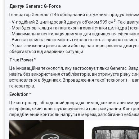
Двигун Generac G-Force
Генератор Generac 7146 обладнаний потужним і продуктивним 
3
- V-подібний 2-циліндровий двигун об'ємом 999 см
. Такі дви
- Молібденові кільця та платохонінговані стінки циліндра (тех
- Максимальна вентиляція двигуна для підвищення ефективно
- Висока паливна економність і екологічність згоряння палива.
- У разі зниження рівня оливи або під час перегрівання двигу
оберігається від аварійних ситуацій.
True Power™
Це інноваційна технологія, яку застосовує тільки Generac. Зав
навіть без використання стабілізаторів, ви отримуєте рівну син
встановленої в будинках. Впровадження такої технології — ваг
генераторів.
Evolution™
Це контролер, обладнаний дворядковим рідкокристалічним ди
інтерфейс, який полегшує керування й програмування. Контрол
передбачений контроль напруги в мережі, запобігання небажа