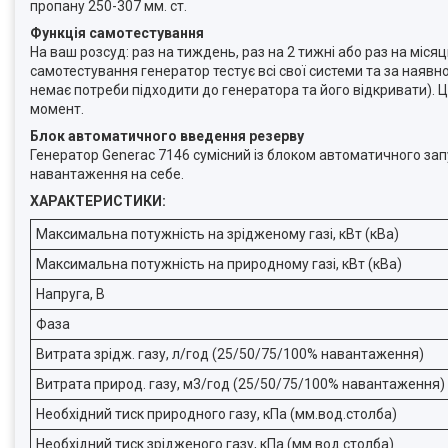
пропану 250-307 мм. ст.
Функція самотестування
На ваш розсуд: раз на тиждень, раз на 2 тижні або раз на мі
самотестування генератор тестує всі свої системи та за наявн
немає потреби підходити до генератора та його відкривати). Ц
момент.
Блок автоматичного введення резерву
Генератор Generac 7146 сумісний із блоком автоматичного за
навантаження на себе.
ХАРАКТЕРИСТИКИ:
Максимальна потужність на зрідженому газі, кВт (кВа)
Максимальна потужність на природному газі, кВт (кВа)
Напруга, В
Фаза
Витрата зрідж. газу, л/год (25/50/75/100% навантаження)
Витрата природ. газу, м3/год (25/50/75/100% навантаження)
Необхідний тиск природного газу, кПа (мм.вод.столба)
Необхідний тиск зрідженого газу, кПа (мм.вод.столба)