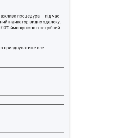
 важлива процедура — під час
дний індикатор видно здалеку,
 100% ймовірністю в потрібний
 та приєднуватиме все