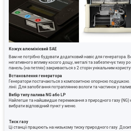
Кожух алюмінієвий SAE
Вам не потрібно будувати додатковий навіс для генератора. 
негативного впливу косого дощу, металі та забезпечує тиху р
панель (на петлях) закривається з 2 сторін унікальним корис
Встановлення генератора
Генератори постачаються з композитною опорною подушкою. Пі
лінії. Для запобігання потраплянню вологи та частинок у па
Вибір типу палива
NG
або
LP
Найлегше та найшвидше перемикання з природного газу (NG) на
вибрати відповідний пункт у меню.
Тиск газу
Ці станції працюють на низькому тиску природного газу. Досить