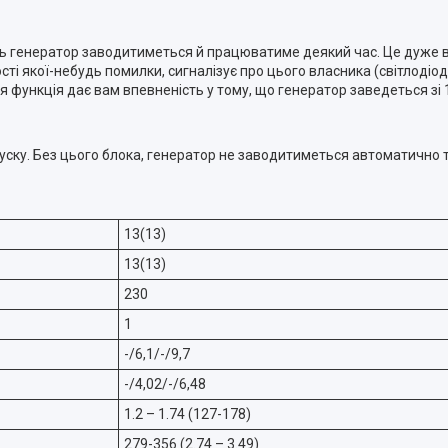
сяць генератор заводитиметься й працюватиме деякий час. Це дуже
ості якої-небудь помилки, сигналізує про цього власника (світлодіо
я функція дає вам впевненість у тому, що генератор заведеться зі
пуску. Без цього блока, генератор не заводитиметься автоматично
13(13)
13(13)
230
1
-/6,1/-/9,7
-/4,02/-/6,48
1.2 – 1.74 (127-178)
279-356 (2.74 – 3.49)