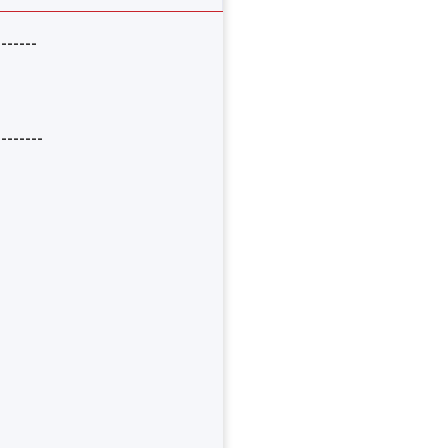
-------
--------