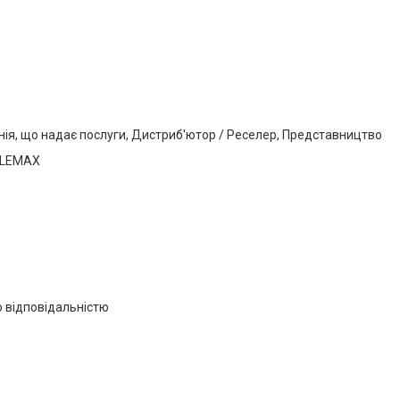
нія, що надає послуги, Дистриб'ютор / Реселер, Представництво
ELEMAX
 відповідальністю