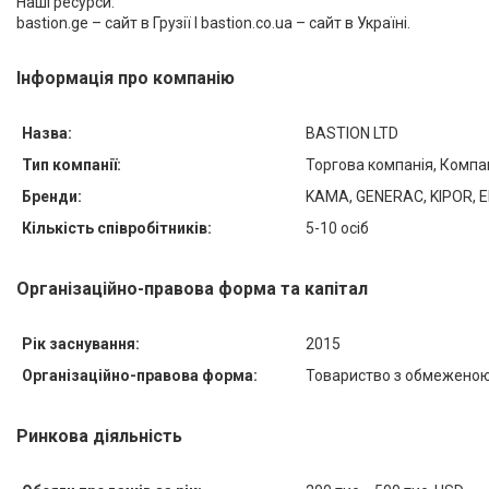
Наші ресурси:
bastion.ge – сайт в Грузії I bastion.co.ua – сайт в Україні.
Інформація про компанію
Назва:
BASTION LTD
Тип компанії:
Торгова компанія, Компа
Бренди:
KAMA, GENERAC, KIPOR, 
Кількість співробітників:
5-10 осіб
Організаційно-правова форма та капітал
Рік заснування:
2015
Організаційно-правова форма:
Товариство з обмеженою
Ринкова діяльність