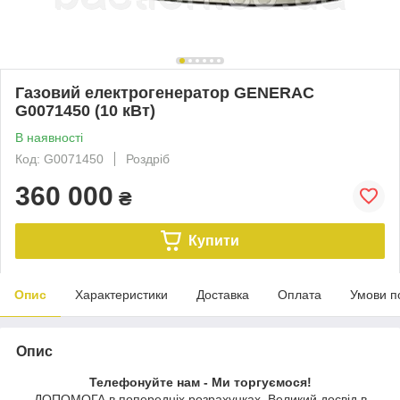
Газовий електрогенератор GENERAC
G0071450 (10 кВт)
В наявності
Код: G0071450
Роздріб
360 000
₴
Купити
Опис
Характеристики
Доставка
Оплата
Умови п
Опис
Телефонуйте нам - Ми торгуємося!
ДОПОМОГА в попередніх розрахунках. Великий досвід в