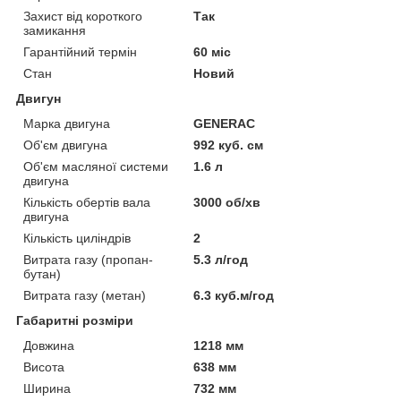
Захист від короткого
Так
замикання
Гарантійний термін
60 міс
Стан
Новий
Двигун
Марка двигуна
GENERAC
Об'єм двигуна
992 куб. см
Об'єм масляної системи
1.6 л
двигуна
Кількість обертів вала
3000 об/хв
двигуна
Кількість циліндрів
2
Витрата газу (пропан-
5.3 л/год
бутан)
Витрата газу (метан)
6.3 куб.м/год
Габаритні розміри
Довжина
1218 мм
Висота
638 мм
Ширина
732 мм