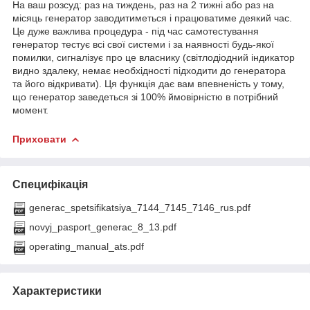
На ваш розсуд: раз на тиждень, раз на 2 тижні або раз на
місяць генератор заводитиметься і працюватиме деякий час.
Це дуже важлива процедура - під час самотестування
генератор тестує всі свої системи і за наявності будь-якої
помилки, сигналізує про це власнику (світлодіодний індикатор
видно здалеку, немає необхідності підходити до генератора
та його відкривати). Ця функція дає вам впевненість у тому,
що генератор заведеться зі 100% ймовірністю в потрібний
момент.
Приховати
Специфікація
generac_spetsifikatsiya_7144_7145_7146_rus.pdf
novyj_pasport_generac_8_13.pdf
operating_manual_ats.pdf
Характеристики