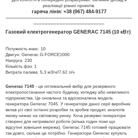
реалізації різних проектів.
гаряча лінія: +38 (067) 484-9177
----------------------------------------------------------------------------------
----------------------------------------------
Газовий електрогенератор GENERAC 7145 (10 кВт)
Потужність макс: 10
Двигун: Generac G-FORCE1000
Напруга: 230
Кількість фаз: 1
Витрата палива: 5,3 м3/ч//7,62 л/ч
Generac 7145
- це оптимальний вибір для резервного
електропостачання частого будинку, котеджу або невеликого
підприємства. Це оновлена та вдосконалена модель
генератора Generac 7045. У генератори даної серії виробник
вклав усі свої останні розробки та зробив продукт, аналогів
якому немає на світовому ринку. Хоча резервні генератори
створені для нетривалої роботи (кілька годин поки що
відсутня зовнішня мережа), Generac 7145 готовий працювати
так довго, скільки це потрібно. Генератори Generac купують