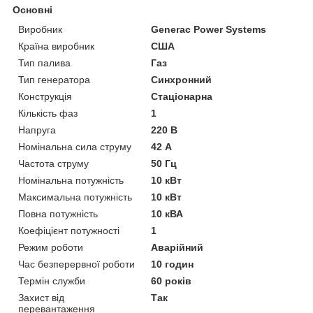
Основні
Виробник
Generac Power Systems
Країна виробник
США
Тип палива
Газ
Тип генератора
Синхронний
Конструкція
Стаціонарна
Кількість фаз
1
Напруга
220 В
Номінальна сила струму
42 А
Частота струму
50 Гц
Номінальна потужність
10 кВт
Максимальна потужність
10 кВт
Повна потужність
10 кВА
Коефіцієнт потужності
1
Режим роботи
Аварійний
Час безперервної роботи
10 годин
Термін служби
60 років
Захист від
Так
перевантаження