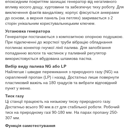
епоксидним покриттям захищає генератор від негативного
впливу косого дощу, хуртовини та забезпечує тиху роботу. Для
виключення фактів вандалізму, корпус фіксується анкерами
до основи, а верхня панель (на петлях) закривається з 2
сторін унікальним користувальницьким ключем.
Установка генератора
Генератори постачаються з композитною опорною подушкою.
При підключенні до жорсткої труби вібрацію обладнання
поглинає конектор гнучкої лінії палива. Для запобігання
попаданню вологи та частинок у паливний регулятор
використовується вбудована шламова пастка.
Вибір виду палива NG або LP
Найлегше і швидке перемикання з природного газу (NG) на
скраплений пропан (LP) і назад. Достатньо лише повернути
пластиковий важіль на 180 градусів та вибрати відповідний
пункт у меню.
Тиск газу
Ці станції працюють на низькому тиску природного газу.
Достатньо всього 90 мм.в.ст для стабільної роботи. Робочий
тиск на природному газі 90-180 мм. На парах пропану 250-
307 мм.
Функція самотестування