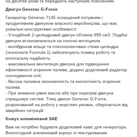
на десятки років та передають наступним поколінням.
Двигун Generac G-Force
Генератор Generac 7145 оснащений потужним і
продуктивним двигуном власного виробництва, що має
унікальні конструктивні особливості:
- V-подібний 2-циліндровий двигун об'ємом 999 см3. Подібні
двигуни встановлюються на гоночні мотоцикли;
- молібденові кільця та платохонінговані стінки циліндра
(технологія Formula 1) забезпечують плавну роботу та
колосальну надійність;
- максимальна вентиляція двигуна для підвищення
ефективності згоряння палива; додано додатковий радіатор
охолодження олії;
- Висока паливна економічність та екологічність згоряння
палива.
- При зниженні рівня масла або при перегріві двигуна
спрацьовує систем. Тому двигун Generac G-Force,
розрахований на роботу у жорстких умовах, оберігається від
аварійних ситуацій.
Кожух алюмінієвий SAE
Вам не потрібно будувати додатковий навіс для генератора.
Всепогодний алюмінієвий корпус із текстурованим