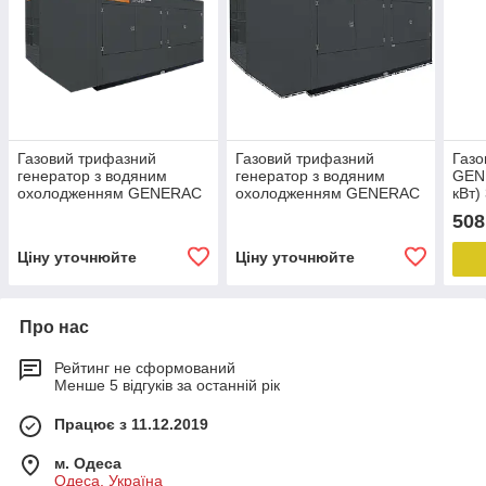
Газовий трифазний
Газовий трифазний
Газо
генератор з водяним
генератор з водяним
GEN
охолодженням GENERAC
охолодженням GENERAC
кВт)
SG 320 ( 320 кВТ, 21,9 L)
SG 400 ( 400 кВТ, 21,9 L)
508
Ціну уточнюйте
Ціну уточнюйте
Про нас
Рейтинг не сформований
Менше 5 відгуків за останній рік
Працює з 11.12.2019
м. Одеса
Одеса, Україна