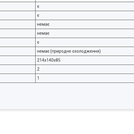
є
є
немає
немає
є
немає (природне охолодження)
214х140х85
2
1