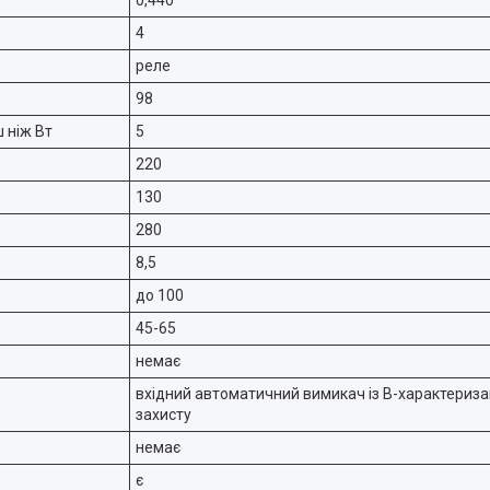
0,440
4
реле
98
 ніж Вт
5
220
130
280
8,5
до 100
45-65
немає
вхідний автоматичний вимикач із B-характериза
захисту
немає
є