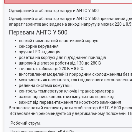
Однофазний стабілізатор напруги АНТС У 500
Однофазний стабілізатор напруги АНТС У 500 призначений для 
апарат гарантовано видає на виході напругу в межах 220 ± 8,5
Переваги АНТС У 500:
легкий і компактний пластиковий корпус
сенсорне керування
зручна LED-індикація
розетка на корпусі для під'єднання приладів
широкий діапазон роботи від 130 до 280 В
точність стабілізації 220 В ± 8.5 %
виготовлення моделей із природним охолодженням без 
можливість як настінного, так і підлогового встановлення
релейна система комутації
контроль температури ключів і трансформатора
захист від високовольтних імпульсних перешкод
захист від перевантаження та короткого замикання
Встановлювати й експлуатувати стабілізатор АНТС У 500 реком
Встановлення рекомендується у вертикальному положенні. Під
Робочий струм,