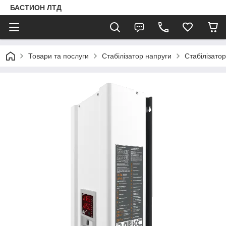
БАСТИОН ЛТД
Товари та послуги
Стабілізатор напруги
Стабілізато