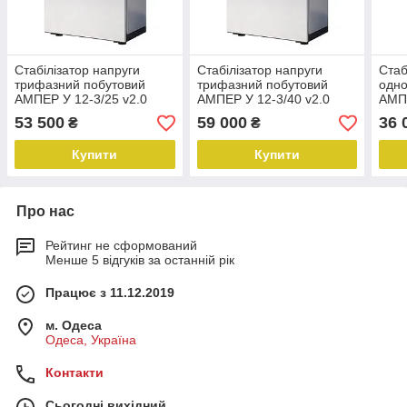
Стабілізатор напруги
Стабілізатор напруги
Стаб
трифазний побутовий
трифазний побутовий
одн
АМПЕР У 12-3/25 v2.0
АМПЕР У 12-3/40 v2.0
АМПЕ
53 500
59 000
36 
₴
₴
Купити
Купити
Про нас
Рейтинг не сформований
Менше 5 відгуків за останній рік
Працює з 11.12.2019
м. Одеса
Одеса, Україна
Контакти
Сьогодні вихідний