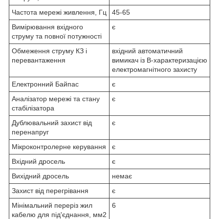
Частота мережі живлення, Гц
45-65
Вимірювання вхідного
є
струму та повної потужності
Обмеження струму КЗ і
вхідний автоматичний
перевантаження
вимикач із B-характеризацією
електромагнітного захисту
Електронний Байпас
є
Аналізатор мережі та стану
є
стабілізатора
Дублювальний захист від
є
перенапруг
Мікроконтролерне керування
є
Вхідний дросель
є
Вихідний дросель
немає
Захист від перегрівання
є
Мінімальний переріз жил
6
кабелю для під'єднання, мм2