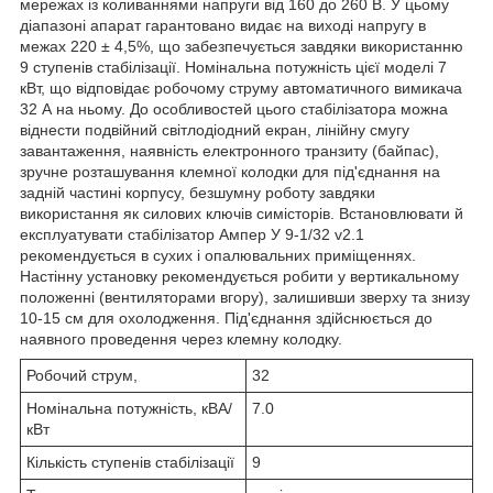
мережах із коливаннями напруги від 160 до 260 В. У цьому
діапазоні апарат гарантовано видає на виході напругу в
межах 220 ± 4,5%, що забезпечується завдяки використанню
9 ступенів стабілізації. Номінальна потужність цієї моделі 7
кВт, що відповідає робочому струму автоматичного вимикача
32 А на ньому. До особливостей цього стабілізатора можна
віднести подвійний світлодіодний екран, лінійну смугу
завантаження, наявність електронного транзиту (байпас),
зручне розташування клемної колодки для під'єднання на
задній частині корпусу, безшумну роботу завдяки
використання як силових ключів симісторів. Встановлювати й
експлуатувати стабілізатор Ампер У 9-1/32 v2.1
рекомендується в сухих і опалювальних приміщеннях.
Настінну установку рекомендується робити у вертикальному
положенні (вентиляторами вгору), залишивши зверху та знизу
10-15 см для охолодження. Під'єднання здійснюється до
наявного проведення через клемну колодку.
Робочий струм,
32
Номінальна потужність, кВА/
7.0
кВт
Кількість ступенів стабілізації
9