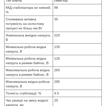
Тип ключа
симістор
ККД стабілізатора не нижчий,
98
%
Споживана активна
35
потужність на холостому
процесі не більш ніж Вт
Номінальна вихідна напруга,
220
В
Мінімальна робоча вхідна
135
напруга, В
Мінімальна робоча вхідна
120
напруга в режимі байпас, В
Максимальна робоча вхідна
265
напруга в режимі байпас, В
Максимальна вхідна робоча
285
напруга, В
Точність стабілізації, %
4.5
Час реакції на зміну вхідної
20
напруги, мс