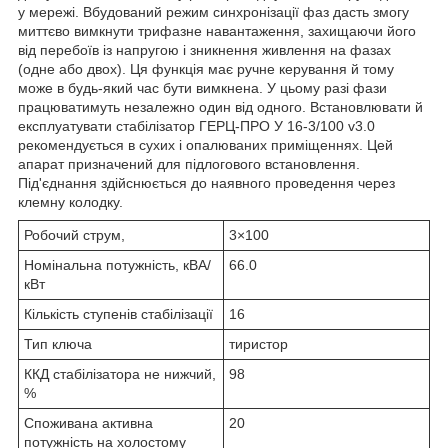
у мережі. Вбудований режим синхронізації фаз дасть змогу
миттєво вимкнути трифазне навантаження, захищаючи його
від перебоїв із напругою і зникнення живлення на фазах
(одне або двох). Ця функція має ручне керування й тому
може в будь-який час бути вимкнена. У цьому разі фази
працюватимуть незалежно один від одного. Встановлювати й
експлуатувати стабілізатор ГЕРЦ-ПРО У 16-3/100 v3.0
рекомендується в сухих і опалюваних приміщеннях. Цей
апарат призначений для підлогового встановлення.
Під'єднання здійснюється до наявного проведення через
клемну колодку.
Робочий струм,
3×100
Номінальна потужність, кВА/
66.0
кВт
Кількість ступенів стабілізації
16
Тип ключа
тиристор
ККД стабілізатора не нижчий,
98
%
Споживана активна
20
потужність на холостому