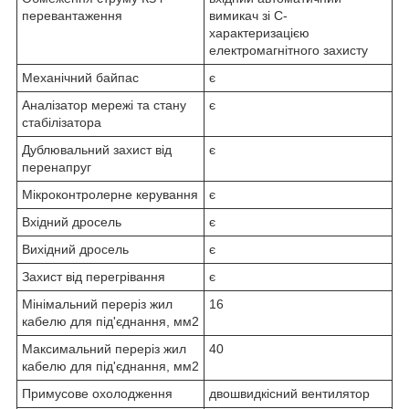
перевантаження
вимикач зі С-
характеризацією
електромагнітного захисту
Механічний байпас
є
Аналізатор мережі та стану
є
стабілізатора
Дублювальний захист від
є
перенапруг
Мікроконтролерне керування
є
Вхідний дросель
є
Вихідний дросель
є
Захист від перегрівання
є
Мінімальний переріз жил
16
кабелю для під'єднання, мм2
Максимальний переріз жил
40
кабелю для під'єднання, мм2
Примусове охолодження
двошвидкісний вентилятор