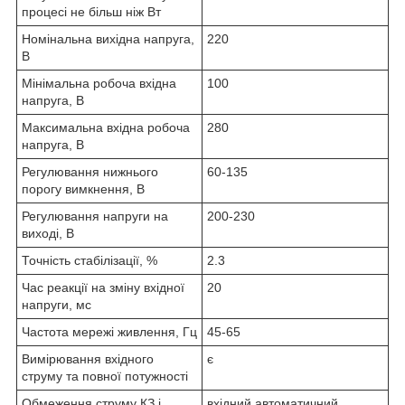
процесі не більш ніж Вт
Номінальна вихідна напруга,
220
В
Мінімальна робоча вхідна
100
напруга, В
Максимальна вхідна робоча
280
напруга, В
Регулювання нижнього
60-135
порогу вимкнення, В
Регулювання напруги на
200-230
виході, В
Точність стабілізації, %
2.3
Час реакції на зміну вхідної
20
напруги, мс
Частота мережі живлення, Гц
45-65
Вимірювання вхідного
є
струму та повної потужності
Обмеження струму КЗ і
вхідний автоматичний