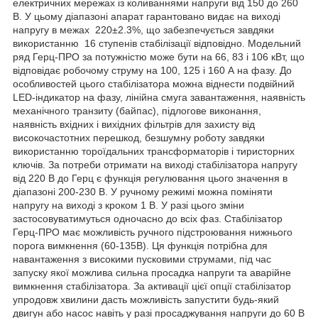
електричних мережах із коливаннями напруги від 150 до 260
В. У цьому діапазоні апарат гарантовано видає на виході
напругу в межах 220±2.3%, що забезпечується завдяки
використанню 16 ступенів стабілізації відповідно. Модельний
ряд Герц-ПРО за потужністю може бути на 66, 83 і 106 кВт, що
відповідає робочому струму на 100, 125 і 160 А на фазу. До
особливостей цього стабілізатора можна віднести подвійний
LED-індикатор на фазу, лінійна смуга завантаження, наявність
механічного транзиту (байпас), підлогове виконання,
наявність вхідних і вихідних фільтрів для захисту від
високочастотних перешкод, безшумну роботу завдяки
використанню тороїдальних трансформаторів і тиристорних
ключів. За потреби отримати на виході стабілізатора напругу
від 220 В до Герц є функція регулювання цього значення в
діапазоні 200-230 В. У ручному режимі можна поміняти
напругу на виході з кроком 1 В. У разі цього зміни
застосовуватимуться одночасно до всіх фаз. Стабілізатор
Герц-ПРО має можливість ручного підстроювання нижнього
порога вимкнення (60-135В). Ця функція потрібна для
навантаження з високими пусковими струмами, під час
запуску якої можлива сильна просадка напруги та аварійне
вимкнення стабілізатора. За активації цієї опції стабілізатор
упродовж хвилини дасть можливість запустити будь-який
двигун або насос навіть у разі просаджування напруги до 60 В