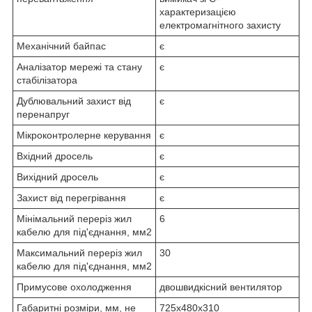
характеризацією
електромагнітного захисту
Механічний байпас
є
Аналізатор мережі та стану
є
стабілізатора
Дублювальний захист від
є
перенапруг
Мікроконтролерне керування
є
Вхідний дросель
є
Вихідний дросель
є
Захист від перегрівання
є
Мінімальний переріз жил
6
кабелю для під'єднання, мм2
Максимальний переріз жил
30
кабелю для під'єднання, мм2
Примусове охолодження
двошвидкісний вентилятор
Габаритні розміри, мм, не
725х480х310