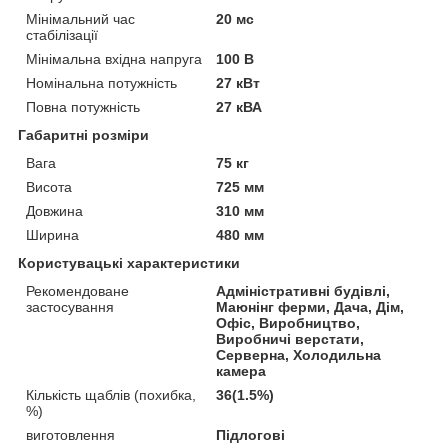
Мінімальний час
20 мс
стабілізації
Мінімальна вхідна напруга
100 В
Номінальна потужність
27 кВт
Повна потужність
27 кВА
Габаритні розміри
Вага
75 кг
Висота
725 мм
Довжина
310 мм
Ширина
480 мм
Користувацькі характеристики
Рекомендоване
Адміністративні будівлі,
застосування
Маюнінг ферми, Дача, Дім,
Офіс, Виробництво,
Виробничі верстати,
Серверна, Холодильна
камера
Кількість щаблів (похибка,
36(1.5%)
%)
виготовлення
Підлогові