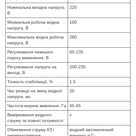
Номінальна вихідна напруга,
220
В
Мінімальна робоча вхідна
100
напруга, В
Максимальна вхідна робоча
280
напруга, В
Регулювання нижнього
60-135
порогу вимкнення, В
Регулювання напруги на
200-230
виході, В
Точність стабілізації, %
1.5
Час реакції на зміну вхідної
20
напруги, мс
Частота мережі живлення, Гц
45-65
Вимірювання вхідного
є
струму та повної потужності
Обмеження струму КЗ і
вхідний автоматичний
перевантаження
вимикач зі С-