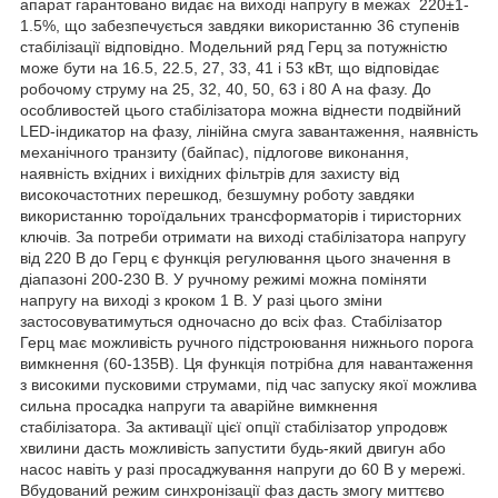
апарат гарантовано видає на виході напругу в межах 220±1-
1.5%, що забезпечується завдяки використанню 36 ступенів
стабілізації відповідно. Модельний ряд Герц за потужністю
може бути на 16.5, 22.5, 27, 33, 41 і 53 кВт, що відповідає
робочому струму на 25, 32, 40, 50, 63 і 80 А на фазу. До
особливостей цього стабілізатора можна віднести подвійний
LED-індикатор на фазу, лінійна смуга завантаження, наявність
механічного транзиту (байпас), підлогове виконання,
наявність вхідних і вихідних фільтрів для захисту від
високочастотних перешкод, безшумну роботу завдяки
використанню тороїдальних трансформаторів і тиристорних
ключів. За потреби отримати на виході стабілізатора напругу
від 220 В до Герц є функція регулювання цього значення в
діапазоні 200-230 В. У ручному режимі можна поміняти
напругу на виході з кроком 1 В. У разі цього зміни
застосовуватимуться одночасно до всіх фаз. Стабілізатор
Герц має можливість ручного підстроювання нижнього порога
вимкнення (60-135В). Ця функція потрібна для навантаження
з високими пусковими струмами, під час запуску якої можлива
сильна просадка напруги та аварійне вимкнення
стабілізатора. За активації цієї опції стабілізатор упродовж
хвилини дасть можливість запустити будь-який двигун або
насос навіть у разі просаджування напруги до 60 В у мережі.
Вбудований режим синхронізації фаз дасть змогу миттєво