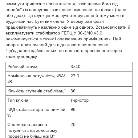
вимкнути трифазне навантаження, захищаючи його від
перебоїв із напругою і зникнення живлення на фазах (одне
або двох). Ця функція має ручне керування й тому може в
будь-який час бути вимкнена. У цьому разі фази
працюватимуть незалежно один від одного. Встановлювати й
експлуатувати стабілізатор ГЕРЦ У 36-3/40 v3.0
рекомендується в сухих і опалюваних приміщеннях. Цей
апарат призначений для підлогового встановлення.
Під'єднання здійснюється до наявного проведення через
клемну колодку.
Робочий струм,
3×40
Номінальна потужність, кВА/
27.0
кВт
Кількість ступенів стабілізації
36
Тип ключа
тиристор
ККД стабілізатора не нижчий,
98
%
Споживана активна
20
потужність на холостому
процесі не більш ніж Вт