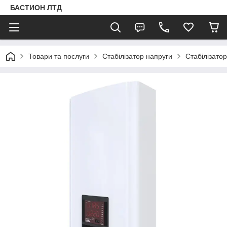
БАСТИОН ЛТД
Товари та послуги
Стабілізатор напруги
Стабілізато