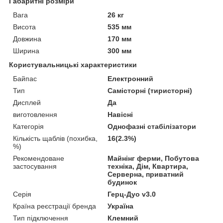
Габаритні розміри
Вага
26 кг
Висота
535 мм
Довжина
170 мм
Ширина
300 мм
Користувальницькі характеристики
Байпас
Електронний
Тип
Самісторні (тиристорні)
Дисплей
Да
виготовлення
Навісні
Категорія
Однофазні стабілізатори
Кількість щаблів (похибка,
16(2.3%)
%)
Рекомендоване
Майнінг ферми, Побутова
застосування
техніка, Дім, Квартира,
Серверна, приватний
будинок
Серія
Герц-Дуо v3.0
Країна реєстрації бренда
Україна
Тип підключення
Клемний