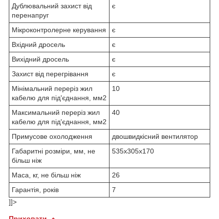
Дублювальний захист від
є
перенапруг
Мікроконтролерне керування
є
Вхідний дросель
є
Вихідний дросель
є
Захист від перегрівання
є
Мінімальний переріз жил
10
кабелю для під'єднання, мм2
Максимальний переріз жил
40
кабелю для під'єднання, мм2
Примусове охолодження
двошвидкісний вентилятор
Габаритні розміри, мм, не
535х305х170
більш ніж
Маса, кг, не більш ніж
26
Гарантія, років
7
]]>
Приховати