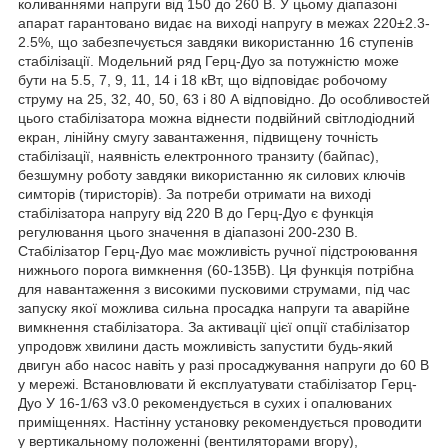
коливаннями напруги від 150 до 260 В. У цьому діапазоні
апарат гарантовано видає на виході напругу в межах 220±2.3-
2.5%, що забезпечується завдяки використанню 16 ступенів
стабілізації. Модельний ряд Герц-Дуо за потужністю може
бути на 5.5, 7, 9, 11, 14 і 18 кВт, що відповідає робочому
струму на 25, 32, 40, 50, 63 і 80 А відповідно. До особливостей
цього стабілізатора можна віднести подвійний світлодіодний
екран, лінійну смугу завантаження, підвищену точність
стабілізації, наявність електронного транзиту (байпас),
безшумну роботу завдяки використанню як силових ключів
симторів (тиристорів). За потреби отримати на виході
стабілізатора напругу від 220 В до Герц-Дуо є функція
регулювання цього значення в діапазоні 200-230 В.
Стабілізатор Герц-Дуо має можливість ручної підстроювання
нижнього порога вимкнення (60-135В). Ця функція потрібна
для навантаження з високими пусковими струмами, під час
запуску якої можлива сильна просадка напруги та аварійне
вимкнення стабілізатора. За активації цієї опції стабілізатор
упродовж хвилини дасть можливість запустити будь-який
двигун або насос навіть у разі просаджування напруги до 60 В
у мережі. Встановлювати й експлуатувати стабілізатор Герц-
Дуо У 16-1/63 v3.0 рекомендується в сухих і опалюваних
приміщеннях. Настінну установку рекомендується проводити
у вертикальному положенні (вентиляторами вгору),