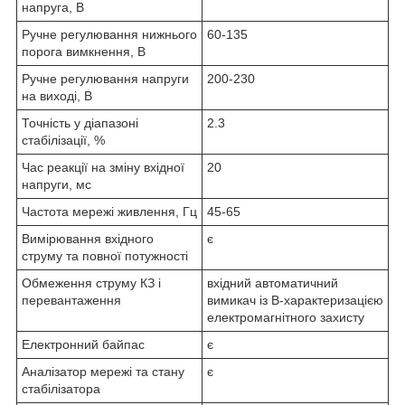
напруга, В
Ручне регулювання нижнього
60-135
порога вимкнення, В
Ручне регулювання напруги
200-230
на виході, В
Точність у діапазоні
2.3
стабілізації, %
Час реакції на зміну вхідної
20
напруги, мс
Частота мережі живлення, Гц
45-65
Вимірювання вхідного
є
струму та повної потужності
Обмеження струму КЗ і
вхідний автоматичний
перевантаження
вимикач із B-характеризацією
електромагнітного захисту
Електронний байпас
є
Аналізатор мережі та стану
є
стабілізатора