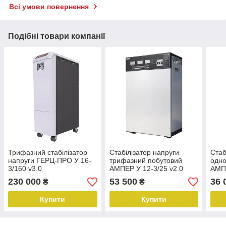
Всі умови повернення
Подібні товари компанії
Трифазний стабілізатор
Стабілізатор напруги
Стаб
напруги ГЕРЦ-ПРО У 16-
трифазний побутовий
одн
3/160 v3.0
АМПЕР У 12-3/25 v2.0
АМПЕ
230 000
53 500
36 
₴
₴
Купити
Купити