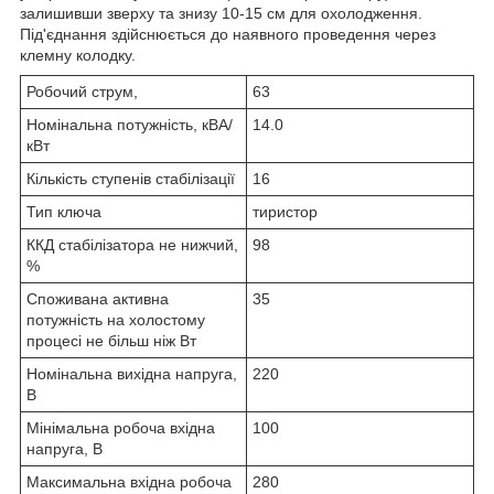
залишивши зверху та знизу 10-15 см для охолодження.
Під'єднання здійснюється до наявного проведення через
клемну колодку.
Робочий струм,
63
Номінальна потужність, кВА/
14.0
кВт
Кількість ступенів стабілізації
16
Тип ключа
тиристор
ККД стабілізатора не нижчий,
98
%
Споживана активна
35
потужність на холостому
процесі не більш ніж Вт
Номінальна вихідна напруга,
220
В
Мінімальна робоча вхідна
100
напруга, В
Максимальна вхідна робоча
280