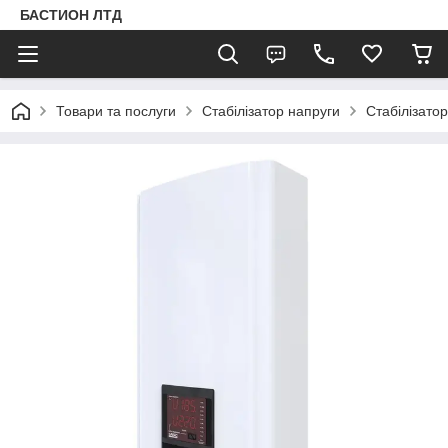
БАСТИОН ЛТД
Товари та послуги
Стабілізатор напруги
Стабілізато