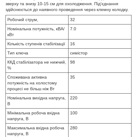
зверху та знизу 10-15 см для охолодження. Під'єднання
здійснюється до наявного проведення через клемну колодку.
Робочий струм,
32
Номінальна потужність, кВА/
7.0
кВт
Кількість ступенів стабілізації
16
Тип ключа
симістор
ККД стабілізатора не нижчий,
98
%
Споживана активна
35
потужність на холостому
процесі не більш ніж Вт
Номінальна вихідна напруга,
220
В
Мінімальна робоча вхідна
100
напруга, В
Максимальна вхідна робоча
280
напруга, В