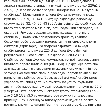
коливаннями напруги від 150 до 260 В. У цьому діапазоні
апарат гарантовано видає на виході напругу в межах 220±2.3-
2.5%, що забезпечується завдяки використанню 16 ступенів
стабілізації. Модельний ряд Герц-Дуо за потужністю може
бути на 5.5, 7, 9, 11, 14 і 18 кВт, що відповідає робочому
струму на 25, 32, 40, 50, 63 і 80 А відповідно. До особливостей
цього стабілізатора можна віднести подвійний світлодіодний
екран, лінійну смугу завантаження, підвищену точність
стабілізації, наявність електронного транзиту (байпас),
безшумну роботу завдяки використанню як силових ключів
симторів (тиристорів). За потреби отримати на виході
стабілізатора напругу від 220 В до Герц-Дуо є функція
регулювання цього значення в діапазоні 200-230 В.
Стабілізатор Герц-Дуо має можливість ручної підстроювання
нижнього порога вимкнення (60-135В). Ця функція потрібна
для навантаження з високими пусковими струмами, під час
запуску якої можлива сильна просадка напруги та аварійне
вимкнення стабілізатора. За активації цієї опції стабілізатор
упродовж хвилини дасть можливість запустити будь-який
двигун або насос навіть у разі просаджування напруги до 60 В
у мережі. Встановлювати й експлуатувати стабілізатор Герц-
Дуо У 16-1/32 v3.0 рекомендується в сухих і опалюваних
приміщеннях. Настінну установку рекомендується робити у
вертикальному положенні (вентиляторами вгору), залишивши