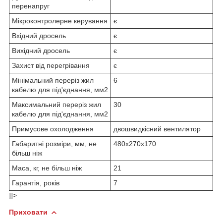
перенапруг
Мікроконтролерне керування
є
Вхідний дросель
є
Вихідний дросель
є
Захист від перегрівання
є
Мінімальний переріз жил
6
кабелю для під'єднання, мм2
Максимальний переріз жил
30
кабелю для під'єднання, мм2
Примусове охолодження
двошвидкісний вентилятор
Габаритні розміри, мм, не
480х270х170
більш ніж
Маса, кг, не більш ніж
21
Гарантія, років
7
]]>
Приховати