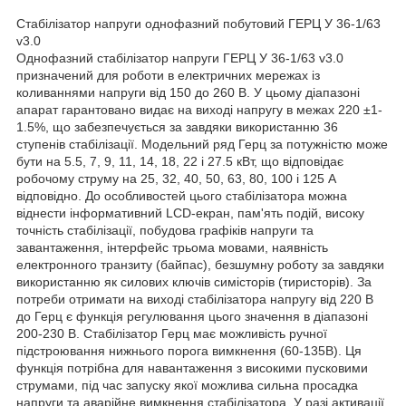
Стабілізатор напруги однофазний побутовий ГЕРЦ У 36-1/63
v3.0
Однофазний стабілізатор напруги ГЕРЦ У 36-1/63 v3.0
призначений для роботи в електричних мережах із
коливаннями напруги від 150 до 260 В. У цьому діапазоні
апарат гарантовано видає на виході напругу в межах 220 ±1-
1.5%, що забезпечується за завдяки використанню 36
ступенів стабілізації. Модельний ряд Герц за потужністю може
бути на 5.5, 7, 9, 11, 14, 18, 22 і 27.5 кВт, що відповідає
робочому струму на 25, 32, 40, 50, 63, 80, 100 і 125 А
відповідно. До особливостей цього стабілізатора можна
віднести інформативний LCD-екран, пам'ять подій, високу
точність стабілізації, побудова графіків напруги та
завантаження, інтерфейс трьома мовами, наявність
електронного транзиту (байпас), безшумну роботу за завдяки
використанню як силових ключів симісторів (тиристорів). За
потреби отримати на виході стабілізатора напругу від 220 В
до Герц є функція регулювання цього значення в діапазоні
200-230 В. Стабілізатор Герц має можливість ручної
підстроювання нижнього порога вимкнення (60-135В). Ця
функція потрібна для навантаження з високими пусковими
струмами, під час запуску якої можлива сильна просадка
напруги та аварійне вимкнення стабілізатора. У разі активації