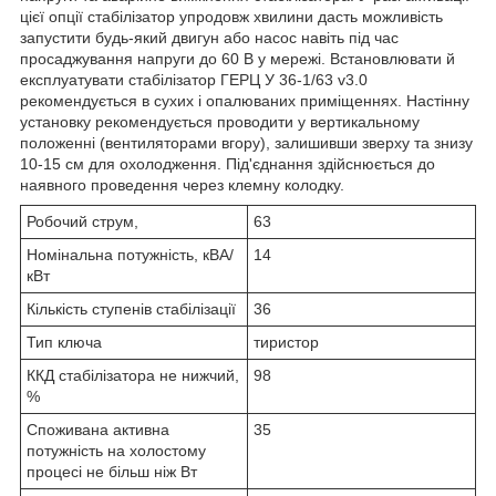
цієї опції стабілізатор упродовж хвилини дасть можливість
запустити будь-який двигун або насос навіть під час
просаджування напруги до 60 В у мережі. Встановлювати й
експлуатувати стабілізатор ГЕРЦ У 36-1/63 v3.0
рекомендується в сухих і опалюваних приміщеннях. Настінну
установку рекомендується проводити у вертикальному
положенні (вентиляторами вгору), залишивши зверху та знизу
10-15 см для охолодження. Під'єднання здійснюється до
наявного проведення через клемну колодку.
Робочий струм,
63
Номінальна потужність, кВА/
14
кВт
Кількість ступенів стабілізації
36
Тип ключа
тиристор
ККД стабілізатора не нижчий,
98
%
Споживана активна
35
потужність на холостому
процесі не більш ніж Вт