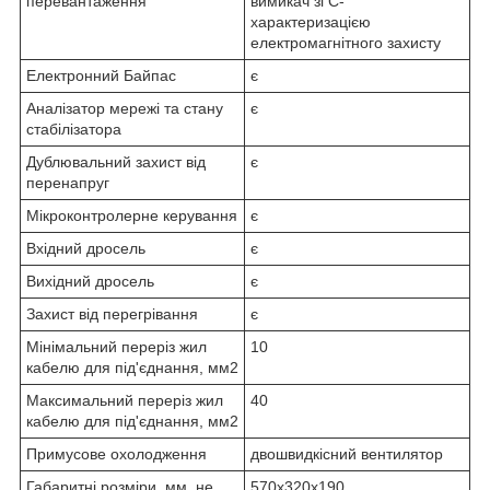
перевантаження
вимикач зі С-
характеризацією
електромагнітного захисту
Електронний Байпас
є
Аналізатор мережі та стану
є
стабілізатора
Дублювальний захист від
є
перенапруг
Мікроконтролерне керування
є
Вхідний дросель
є
Вихідний дросель
є
Захист від перегрівання
є
Мінімальний переріз жил
10
кабелю для під'єднання, мм2
Максимальний переріз жил
40
кабелю для під'єднання, мм2
Примусове охолодження
двошвидкісний вентилятор
Габаритні розміри, мм, не
570х320х190