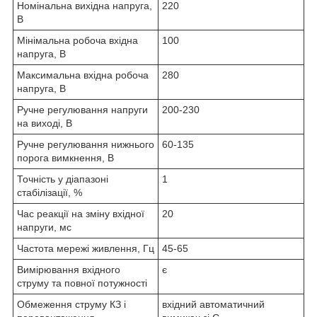
Номінальна вихідна напруга,
220
В
Мінімальна робоча вхідна
100
напруга, В
Максимальна вхідна робоча
280
напруга, В
Ручне регулювання напруги
200-230
на виході, В
Ручне регулювання нижнього
60-135
порога вимкнення, В
Точність у діапазоні
1
стабілізації, %
Час реакції на зміну вхідної
20
напруги, мс
Частота мережі живлення, Гц
45-65
Вимірювання вхідного
є
струму та повної потужності
Обмеження струму КЗ і
вхідний автоматичний