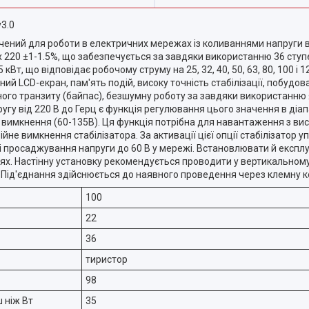
3.0
чений для роботи в електричних мережах із коливаннями напруги ві
 220 ±1-1.5%, що забезпечується за завдяки використанню 36 ступе
.5 кВт, що відповідає робочому струму на 25, 32, 40, 50, 63, 80, 100 і 
 LCD-екран, пам'ять подій, високу точність стабілізації, побудова
ого транзиту (байпас), безшумну роботу за завдяки використанню я
ругу від 220 В до Герц є функція регулювання цього значення в діап
вимкнення (60-135В). Ця функція потрібна для навантаження з ви
йне вимкнення стабілізатора. За активації цієї опції стабілізатор
зі просаджування напруги до 60 В у мережі. Встановлювати й експлу
нях. Настінну установку рекомендується проводити у вертикально
. Під'єднання здійснюється до наявного проведення через клемну к
100
22
36
тиристор
98
 ніж Вт
35