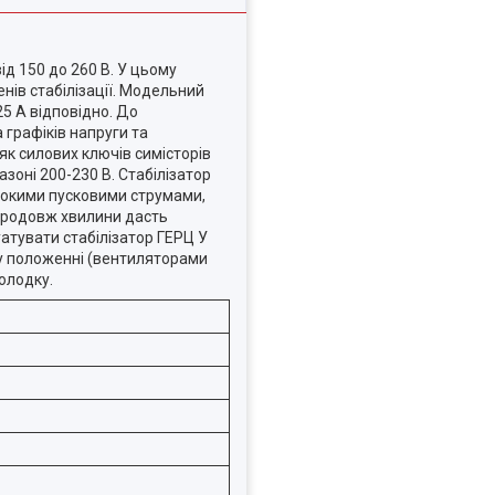
д 150 до 260 В. У цьому
нів стабілізації. Модельний
125 А відповідно. До
 графіків напруги та
к силових ключів симісторів
азоні 200-230 В. Стабілізатор
сокими пусковими струмами,
 упродовж хвилини дасть
атувати стабілізатор ГЕРЦ У
му положенні (вентиляторами
олодку.