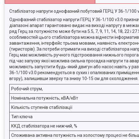
Стабілізатор напруги однофазний побутовий ГЕРЦ У 36-1/100 v
Однофазний стабілізатор напруги ГЕРЦ У 36-1/100 v3.0 призна
діапазоні апарат гарантовано видає на виході напругу в межах
ряд Герц за потужністю може бути на 5.5, 7, 9, 11, 14, 18, 22 і 27
особливостей цього стабілізатора можна віднести інформативний
завантаження, інтерфейс трьома мовами, наявність електронн
(тиристорів). За потреби отримати на виході стабілізатора нап
Герц має можливість ручного підстроювання нижнього порога 
під час запуску якої можлива сильна просадка напруги та аварі
можливість запустити будь-який двигун або насос навіть у ра
36-1/100 v3.0 рекомендується в сухих і опалюваних приміщен
вгору), залишивши зверху та знизу 10-15 см для охолодження
Робочий струм,
Номінальна потужність, кВА/кВт
Кількість ступенів стабілізації
Тип ключа
ККД стабілізатора не нижчий, %
Споживана активна потужність на холостому процесі не більш