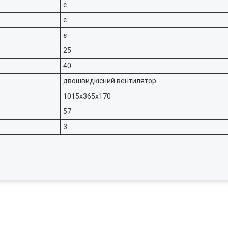
є
є
є
25
40
двошвидкісний вентилятор
1015х365х170
57
3