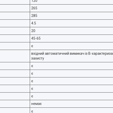
120
265
285
4.5
20
45-65
є
вхідний автоматичний вимикач із B-характериза
захисту
є
є
є
є
є
немає
є