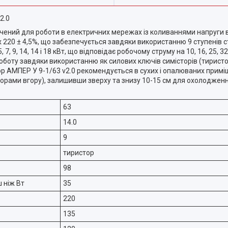
2.0
ений для роботи в електричних мережах із коливаннями напруги ві
 220 ± 4,5%, що забезпечується завдяки використанню 9 ступенів ст
, 9, 14, 14 і 18 кВт, що відповідає робочому струму на 10, 16, 25, 32,
боту завдяки використанню як силових ключів симісторів (тиристор
ор АМПЕР У 9-1/63 v2.0 рекомендується в сухих і опалюваних примі
рами вгору), залишивши зверху та знизу 10-15 см для охолодженн
63
14.0
9
тиристор
98
 ніж Вт
35
220
135