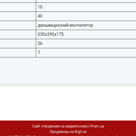
10
40
двошвидкісний вентилятор
530х295х175
26
7
Сайт створений на маркетплейсі
Prom.ua
Продавець на Bigl.ua