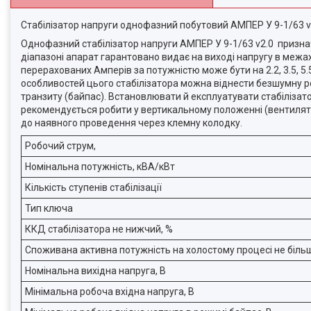
Стабілізатор напруги однофазний побутовий АМПЕР У 9-1/63 v
Однофазний стабілізатор напруги АМПЕР У 9-1/63 v2.0 признач
діапазоні апарат гарантовано видає на виході напругу в межах
перерахованих Амперів за потужністю може бути на 2.2, 3.5, 5.5, 7
особливостей цього стабілізатора можна віднести безшумну ро
транзиту (байпас). Встановлювати й експлуатувати стабілізат
рекомендується робити у вертикальному положенні (вентилято
до наявного проведення через клемну колодку.
Робочий струм,
Номінальна потужність, кВА/кВт
Кількість ступенів стабілізації
Тип ключа
ККД стабілізатора не нижчий, %
Споживана активна потужність на холостому процесі не більш
Номінальна вихідна напруга, В
Мінімальна робоча вхідна напруга, В