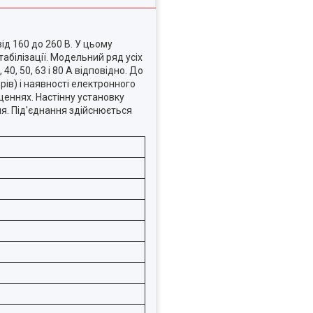
д 160 до 260 В. У цьому
абілізації. Модельний ряд усіх
 40, 50, 63 і 80 А відповідно. До
ів) і наявності електронного
щеннях. Настінну установку
я. Під'єднання здійснюється