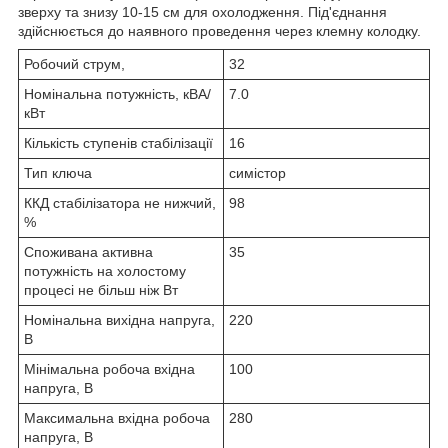
зверху та знизу 10-15 см для охолодження. Під'єднання
здійснюється до наявного проведення через клемну колодку.
Робочий струм,
32
Номінальна потужність, кВА/
7.0
кВт
Кількість ступенів стабілізації
16
Тип ключа
симістор
ККД стабілізатора не нижчий,
98
%
Споживана активна
35
потужність на холостому
процесі не більш ніж Вт
Номінальна вихідна напруга,
220
В
Мінімальна робоча вхідна
100
напруга, В
Максимальна вхідна робоча
280
напруга, В