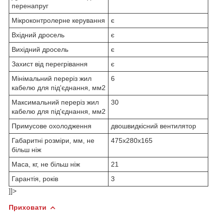
перенапруг
Мікроконтролерне керування
є
Вхідний дросель
є
Вихідний дросель
є
Захист від перегрівання
є
Мінімальний переріз жил
6
кабелю для під'єднання, мм2
Максимальний переріз жил
30
кабелю для під'єднання, мм2
Примусове охолодження
двошвидкісний вентилятор
Габаритні розміри, мм, не
475x280x165
більш ніж
Маса, кг, не більш ніж
21
Гарантія, років
3
]]>
Приховати