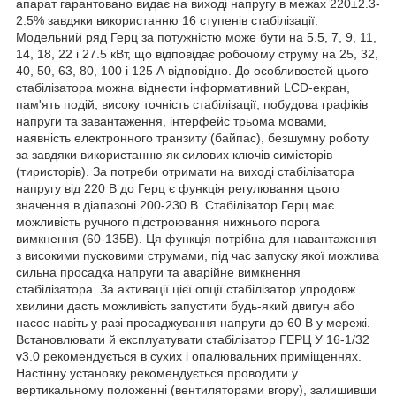
апарат гарантовано видає на виході напругу в межах 220±2.3-
2.5% завдяки використанню 16 ступенів стабілізації.
Модельний ряд Герц за потужністю може бути на 5.5, 7, 9, 11,
14, 18, 22 і 27.5 кВт, що відповідає робочому струму на 25, 32,
40, 50, 63, 80, 100 і 125 А відповідно. До особливостей цього
стабілізатора можна віднести інформативний LCD-екран,
пам'ять подій, високу точність стабілізації, побудова графіків
напруги та завантаження, інтерфейс трьома мовами,
наявність електронного транзиту (байпас), безшумну роботу
за завдяки використанню як силових ключів симісторів
(тиристорів). За потреби отримати на виході стабілізатора
напругу від 220 В до Герц є функція регулювання цього
значення в діапазоні 200-230 В. Стабілізатор Герц має
можливість ручного підстроювання нижнього порога
вимкнення (60-135В). Ця функція потрібна для навантаження
з високими пусковими струмами, під час запуску якої можлива
сильна просадка напруги та аварійне вимкнення
стабілізатора. За активації цієї опції стабілізатор упродовж
хвилини дасть можливість запустити будь-який двигун або
насос навіть у разі просаджування напруги до 60 В у мережі.
Встановлювати й експлуатувати стабілізатор ГЕРЦ У 16-1/32
v3.0 рекомендується в сухих і опалювальних приміщеннях.
Настінну установку рекомендується проводити у
вертикальному положенні (вентиляторами вгору), залишивши