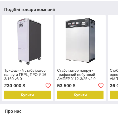
Подібні товари компанії
Трифазний стабілізатор
Стабілізатор напруги
Стаб
напруги ГЕРЦ-ПРО У 16-
трифазний побутовий
одн
3/160 v3.0
АМПЕР У 12-3/25 v2.0
АМПЕ
230 000
53 500
36 
₴
₴
Купити
Купити
Про нас