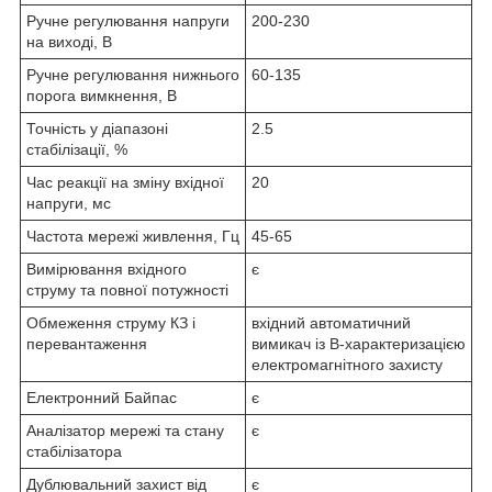
Ручне регулювання напруги
200-230
на виході, В
Ручне регулювання нижнього
60-135
порога вимкнення, В
Точність у діапазоні
2.5
стабілізації, %
Час реакції на зміну вхідної
20
напруги, мс
Частота мережі живлення, Гц
45-65
Вимірювання вхідного
є
струму та повної потужності
Обмеження струму КЗ і
вхідний автоматичний
перевантаження
вимикач із B-характеризацією
електромагнітного захисту
Електронний Байпас
є
Аналізатор мережі та стану
є
стабілізатора
Дублювальний захист від
є