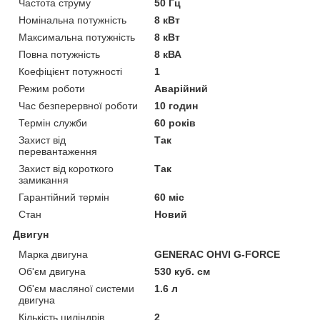
Частота струму
50 Гц
Номінальна потужність
8 кВт
Максимальна потужність
8 кВт
Повна потужність
8 кВА
Коефіцієнт потужності
1
Режим роботи
Аварійний
Час безперервної роботи
10 годин
Термін служби
60 років
Захист від
Так
перевантаження
Захист від короткого
Так
замикання
Гарантійний термін
60 міс
Стан
Новий
Двигун
Марка двигуна
GENERAC OHVI G-FORCE
Об'єм двигуна
530 куб. см
Об'єм масляної системи
1.6 л
двигуна
Кількість циліндрів
2