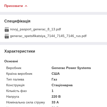
Приховати
Специфікація
novyj_pasport_generac_8_13.pdf
generac_spetsifikatsiya_7144_7145_7146_rus.pdf
Характеристики
Основні
Виробник
Generac Power Systems
Країна виробник
США
Тип палива
Газ
Конструкція
Стаціонарна
Кількість фаз
1
Напруга
220 В
Номінальна сила струму
33 А