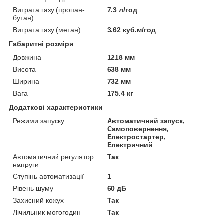
Витрата газу (пропан-
7.3 л/год
бутан)
Витрата газу (метан)
3.62 куб.м/год
Габаритні розміри
Довжина
1218 мм
Висота
638 мм
Ширина
732 мм
Вага
175.4 кг
Додаткові характеристики
Режими запуску
Автоматичний запуск,
Самоповернення,
Електростартер,
Електричний
Автоматичний регулятор
Так
напруги
Ступінь автоматизації
1
Рівень шуму
60 дБ
Захисний кожух
Так
Лічильник мотогодин
Так