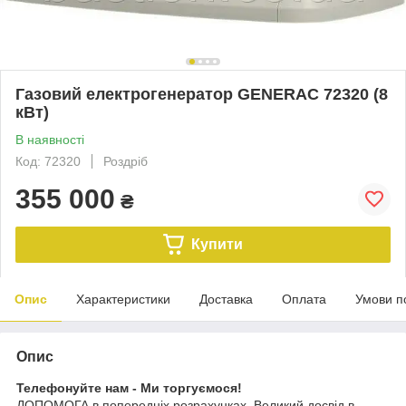
Газовий електрогенератор GENERAC 72320 (8
кВт)
В наявності
Код: 72320
Роздріб
355 000
₴
Купити
Опис
Характеристики
Доставка
Оплата
Умови п
Опис
Телефонуйте нам - Ми торгуємося!
ДОПОМОГА в попередніх розрахунках. Великий досвід в