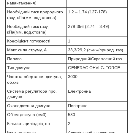
навантаження)
Необхідний тиск природного
1.2 – 1.74 (127-178)
газу, кПа(мм. вод.стовпа)
Необхідний тиск газу,
279-356 (2.74 – 3.49)
кПа(мм. вод.стовпа)
Коефіцієнт потужності
1
Макс.сила струму, А
33,3/29,2 (сжиж/природ. газ)
Паливо
Природний/Скраплений газ
Тип двигуна
GENERAC OHVI G-FORCE
Частота обертання двигуна,
3000
об./хв
Система регулятора про.
Електронна
двигуна
Охолодження двигуна
Повітряне
Об'єм двигуна (см3)
530
Кількість циліндрів, шт
2
Блок циліндрів
Алюмінієвий з чавунною