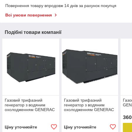
Повернення товару впродовж 14 днів за рахунок покупця
Всі умови повернення
Подібні товари компанії
Газовий трифазний
Газовий трифазний
Газо
генератор з водяним
генератор з водяним
GENE
охолодженням GENERAC
охолодженням GENERAC
SG 320 ( 320 кВТ, 21,9 L)
SG 400 ( 400 кВТ, 21,9 L)
360
Ціну уточнюйте
Ціну уточнюйте