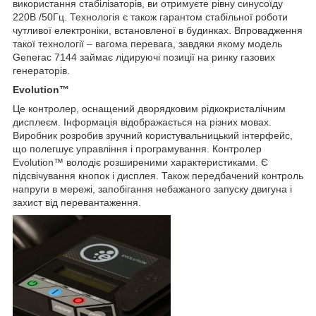
використання стабілізаторів, ви отримуєте рівну синусоїду
220В /50Гц. Технологія є також гарантом стабільної роботи
чутливої електроніки, встановленої в будинках. Впровадження
такої технології – вагома перевага, завдяки якому модель
Generac 7144 займає лідируючі позиції на ринку газових
генераторів.
Evolution™
Це контролер, оснащений дворядковим рідкокристалічним
дисплеєм. Інформація відображається на різних мовах.
Виробник розробив зручний користувальницький інтерфейс,
що полегшує управління і програмування. Контролер
Evolution™ володіє розширеними характеристиками. Є
підсвічування кнопок і дисплея. Також передбачений контроль
напруги в мережі, запобігання небажаного запуску двигуна і
захист від перевантаження.