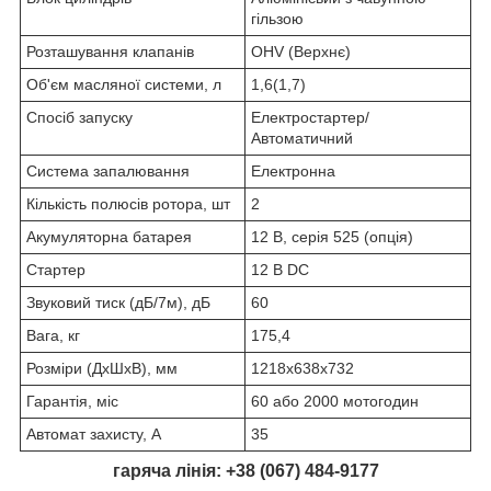
гільзою
Розташування клапанів
OHV (Верхнє)
Об'єм масляної системи, л
1,6(1,7)
Спосіб запуску
Електростартер/
Автоматичний
Система запалювання
Електронна
Кількість полюсів ротора, шт
2
Акумуляторна батарея
12 В, серія 525 (опція)
Стартер
12 В DC
Звуковий тиск (дБ/7м), дБ
60
Вага, кг
175,4
Розміри (ДхШхВ), мм
1218х638х732
Гарантія, міс
60 або 2000 мотогодин
Автомат захисту, А
35
гаряча лінія: +38 (067) 484-9177