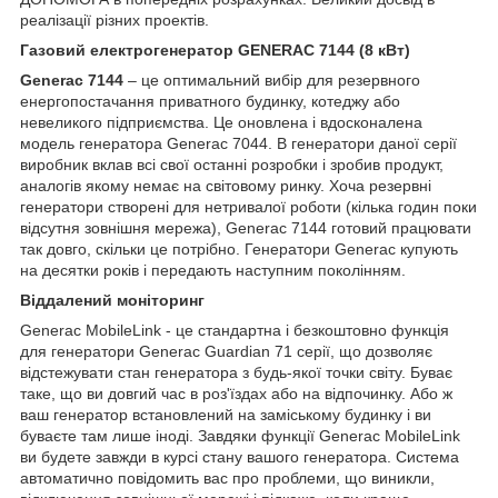
реалізації різних проектів.
Газовий електрогенератор GENERAC 7144 (8 кВт)
Generac 7144
– це оптимальний вибір для резервного
енергопостачання приватного будинку, котеджу або
невеликого підприємства. Це оновлена і вдосконалена
модель генератора Generac 7044. В генератори даної серії
виробник вклав всі свої останні розробки і зробив продукт,
аналогів якому немає на світовому ринку. Хоча резервні
генератори створені для нетривалої роботи (кілька годин поки
відсутня зовнішня мережа), Generac 7144 готовий працювати
так довго, скільки це потрібно. Генератори Generac купують
на десятки років і передають наступним поколінням.
Віддалений моніторинг
Generac MobileLink - це стандартна і безкоштовно функція
для генератори Generac Guardian 71 серії, що дозволяє
відстежувати стан генератора з будь-якої точки світу. Буває
таке, що ви довгий час в роз'їздах або на відпочинку. Або ж
ваш генератор встановлений на заміському будинку і ви
буваєте там лише іноді. Завдяки функції Generac MobileLink
ви будете завжди в курсі стану вашого генератора. Система
автоматично повідомить вас про проблеми, що виникли,