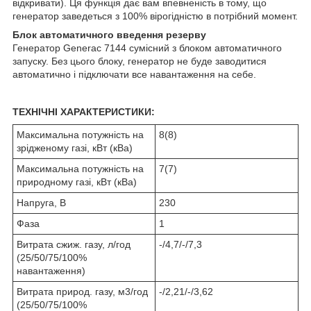
відкривати). Ця функція дає вам впевненість в тому, що
генератор заведеться з 100% вірогідністю в потрібний момент.
Блок автоматичного введення резерву
Генератор Generac 7144 сумісний з блоком автоматичного
запуску. Без цього блоку, генератор не буде заводитися
автоматично і підключати все навантаження на себе.
ТЕХНІЧНІ ХАРАКТЕРИСТИКИ:
Максимальна потужність на
8(8)
зрідженому газі, кВт (кВа)
Максимальна потужність на
7(7)
природному газі, кВт (кВа)
Напруга, В
230
Фаза
1
Витрата сжиж. газу, л/год
-/4,7/-/7,3
(25/50/75/100%
навантаження)
Витрата природ. газу, м3/год
-/2,21/-/3,62
(25/50/75/100%