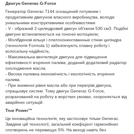
Двигун Generac G-Force
Генератор Generac 7144 оснащений потужним і
продуктивним двигуном власного виробництва, володіє
унікальними конструктивними особливостями:
- V - образний 2-циліндровий двигун об'ємом 530 см
3
. Подібні
двигуни встановлюються на гоночні мотоцикли;
- Молібденові кільця і платохонингованные стінки циліндра
(технологія Formula 1) забезпечують плавну роботу і
колосальну надійність;
- Максимальна вентиляція двигуна для підвищення
ефективності згоряння палива; доданий додатковий радіатор
охолодження масла;
- Висока паливна економічність і екологічність згоряння
палива.
- При зниженні рівня масла або при перегріві двигуна,
спрацьовує систем. Тому двигун Generac G-Force,
розрахований на роботу в жорстких умовах, охороняється від
аварійних ситуацій.
True Power™
Це інноваційна технологія, яку застосовує тільки Generac.
Завдяки цій технології, загальний коефіцієнт гармонійних
спотворень не перевищує 5%. На виході навіть без