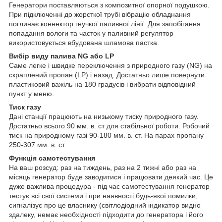
Генератори поставляються з композитної опорної подушкою.
При підключенні до жорсткої трубі вібрацію обладнання
поглинає коннектор гнучкої паливної лінії. Для запобігання
попадання вологи та часток у паливний регулятор
використовується вбудована шламова пастка.
Вибір виду палива
NG
або
LP
Саме легке і швидке переключення з природного газу (NG) на
скраплений пропан (LP) і назад. Достатньо лише повернути
пластиковий важіль на 180 градусів і вибрати відповідний
пункт у меню.
Тиск газу
Дані станції працюють на низькому тиску природного газу.
Достатньо всього 90 мм. в. ст для стабільної роботи. Робочий
тиск на природному газі 90-180 мм. в. ст. На парах пропану
250-307 мм. в. ст.
Функція самотестування
На ваш розсуд: раз на тиждень, раз на 2 тижні або раз на
місяць генератор буде заводитися і працювати деякий час. Це
дуже важлива процедура - під час самотестування генератор
тестує всі свої системи і при наявності будь-якої помилки,
сигналізує про це власнику (світлодіодний індикатор видно
здалеку, немає необхідності підходити до генератора і його