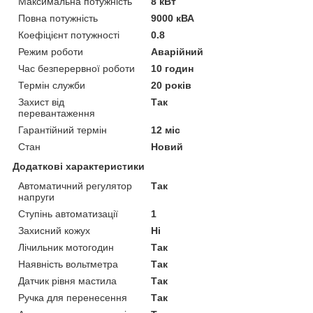
Максимальна потужність
8 кВт
Повна потужність
9000 кВА
Коефіцієнт потужності
0.8
Режим роботи
Аварійний
Час безперервної роботи
10 годин
Термін служби
20 років
Захист від
Так
перевантаження
Гарантійний термін
12 міс
Стан
Новий
Додаткові характеристики
Автоматичний регулятор
Так
напруги
Ступінь автоматизації
1
Захисний кожух
Ні
Лічильник мотогодин
Так
Наявність вольтметра
Так
Датчик рівня мастила
Так
Ручка для перенесення
Так