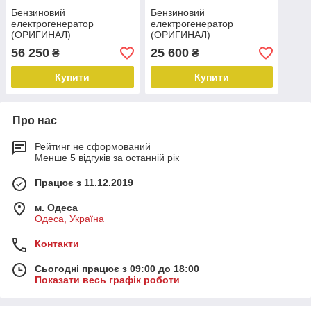
Бензиновий
Бензиновий
електрогенератор
електрогенератор
(ОРИГИНАЛ)
(ОРИГИНАЛ)
ASTRAKOREA AST8000E2
ASTRAKOREA AST4800E2
56 250
25 600
₴
₴
( 6,5 kW)
( 3.3 kW)
Купити
Купити
Про нас
Рейтинг не сформований
Менше 5 відгуків за останній рік
Працює з 11.12.2019
м. Одеса
Одеса, Україна
Контакти
Сьогодні працює з 09:00 до 18:00
Показати весь графік роботи