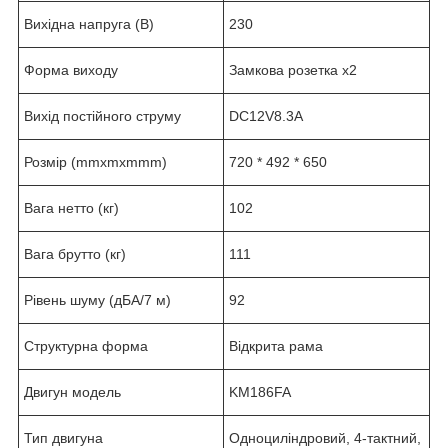
Вихідна напруга (В)
230
Форма виходу
Замкова розетка х2
Вихід постійного струму
DC12V8.3A
Розмір (mmxmxmmm)
720 * 492 * 650
Вага нетто (кг)
102
Вага брутто (кг)
111
Рівень шуму (дБА/7 м)
92
Структурна форма
Відкрита рама
Двигун модель
KM186FA
Тип двигуна
Одноциліндровий, 4-тактний,