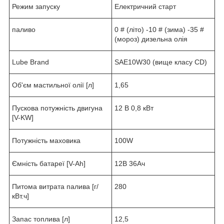
Режим запуску
Електричний старт
паливо
0 # (літо) -10 # (зима) -35 #
(мороз) дизельна олія
Lube Brand
SAE10W30 (вище класу CD)
Об'єм мастильної олії [л]
1,65
Пускова потужність двигуна
12 В 0,8 кВт
[V-KW]
Потужність маховика
100W
Ємність батареї [V-Ah]
12В 36Ач
Питома витрата палива [г/
280
кВт.ч]
Запас топлива [л]
12,5