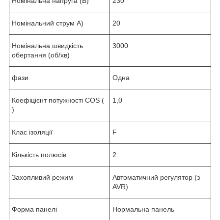
Номінальна напруга (В)
230
Номінальний струм А)
20
Номінальна швидкість
3000
обертання (об/хв)
фази
Одна
Коефіцієнт потужності COS (
1,0
)
Клас ізоляції
F
Кількість полюсів
2
Захопливий режим
Автоматичний регулятор (з
AVR)
Форма панелі
Нормальна панель