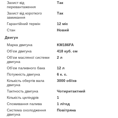
Захист від
Так
перевантаження
Захист від короткого
Так
замикання
Гарантійний термін
12 міс
Стан
Новий
Двигун
Марка двигуна
KM186FA
Об'єм двигуна
418 куб. см
Об'єм масляної системи
2 л
двигуна
Об'єм паливного бака
12 л
Потужність двигуна
6 к. с.
Кількість обертів вала
3000 об/хв
двигуна
Тактность двигуна
Чотиритактний
Кількість циліндрів
1
Споживання палива
1 л/год
Система охолодження
Повітряна
двигуна