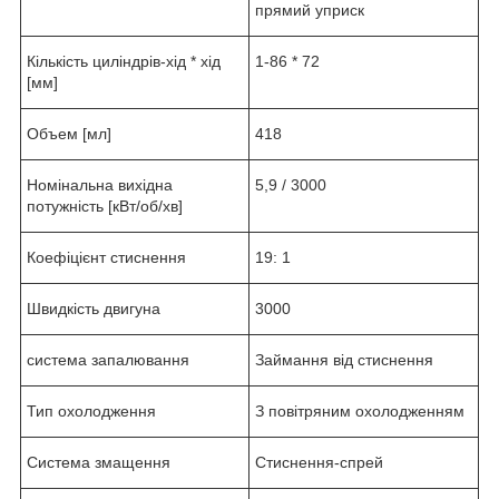
прямий уприск
Кількість циліндрів-хід * хід
1-86 * 72
[мм]
Объем [мл]
418
Номінальна вихідна
5,9 / 3000
потужність [кВт/об/хв]
Коефіцієнт стиснення
19: 1
Швидкість двигуна
3000
система запалювання
Займання від стиснення
Тип охолодження
З повітряним охолодженням
Система змащення
Стиснення-спрей