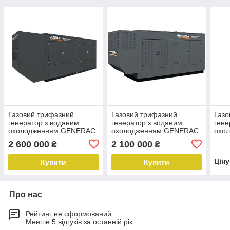
Газовий трифазний
Газовий трифазний
Газо
генератор з водяним
генератор з водяним
гене
охолодженням GENERAC
охолодженням GENERAC
охо
SG 056 ( 56 кВТ)
SG028/PG25 (28 кВт) 380
SG 4
2 600 000
2 100 000
₴
₴
В
Цін
Купити
Купити
Про нас
Рейтинг не сформований
Менше 5 відгуків за останній рік