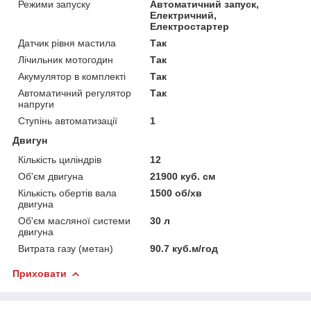
Режими запуску
Автоматичний запуск,
Електричний,
Електростартер
Датчик рівня мастила
Так
Лічильник мотогодин
Так
Акумулятор в комплекті
Так
Автоматичний регулятор
Так
напруги
Ступінь автоматизації
1
Двигун
Кількість циліндрів
12
Об'єм двигуна
21900 куб. см
Кількість обертів вала
1500 об/хв
двигуна
Об'єм масляної системи
30 л
двигуна
Витрата газу (метан)
90.7 куб.м/год
Приховати