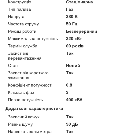
Конструкція
Стаціонарна
Тип палива
Газ
Напруга
380 В
Частота струму
50 Гц
Режим роботи
Безперервний
Максимальна потужність
320 кВт
Термін служби
60 років
Захист від
Так
перевантаження
Стан
Новий
Захист від короткого
Так
замикання
Коефіцієнт потужності
0.8
Кількість фаз
3
Повна потужність
400 кВА
Додаткові характеристики
Захисний кожух
Так
Рівень шуму
90 дБ
Наявність вольтметра
Так