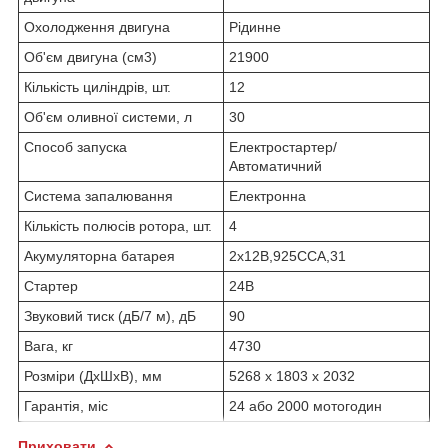
Охолодження двигуна
Рідинне
Об'єм двигуна (см3)
21900
Кількість циліндрів, шт.
12
Об'єм оливної системи, л
30
Способ запуска
Електростартер/
Автоматичний
Система запалювання
Електронна
Кількість полюсів ротора, шт.
4
Акумуляторна батарея
2х12В,925ССА,31
Стартер
24В
Звуковий тиск (дБ/7 м), дБ
90
Вага, кг
4730
Розміри (ДхШхВ), мм
5268 х 1803 х 2032
Гарантія, міс
24 або 2000 мотогодин
Приховати