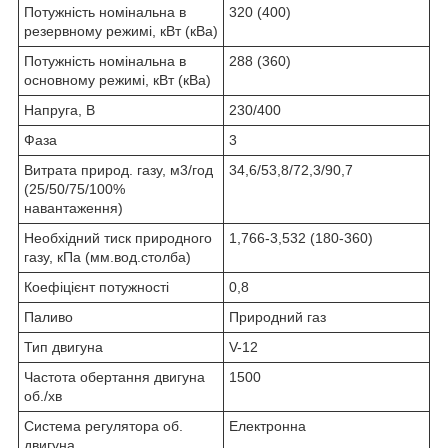
Потужність номінальна в
320 (400)
резервному режимі, кВт (кВа)
Потужність номінальна в
288 (360)
основному режимі, кВт (кВа)
Напруга, В
230/400
Фаза
3
Витрата природ. газу, м3/год
34,6/53,8/72,3/90,7
(25/50/75/100%
навантаження)
Необхідний тиск природного
1,766-3,532 (180-360)
газу, кПа (мм.вод.столба)
Коефіцієнт потужності
0,8
Паливо
Природний газ
Тип двигуна
V-12
Частота обертання двигуна
1500
об./хв
Система регулятора об.
Електронна
двигуна