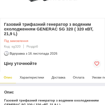
Газовий трифазний генератор з водяним
охолодженням GENERAC SG 320 ( 320 кВТ,
21,9 L)
Під замовлення
Код: sg320
Роздріб
Відправка з
16 листопада 2026
Ціну уточнюйте
Опис
Характеристики
Доставка
Оплата
Умови п
Опис
Газовий трифазний генератор з водяним охолодженням
GENERAC SG 320 ( 320 кВТ, 21,9 L)