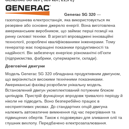
Generac SG 320
—
газопоршнева електростанція, яка використовується як
резервне або основне джерело енергії. Вона виготовлена
американським виробником, що займає перші позиції на
ринку силової техніки. В агрегаті впроваджені інноваційні
технології, розроблені кваліфікованими інженерами. Тому
генератор має покращені показники продуктивності та
надійності. Він забезпечує енергією різноманітні об'єкти
(підприємства, фабрики, супермаркети, склади).
Довговічні двигуни
Модель Generac SG 320 обладнана продуктивним двигуном,
що вирізняється високими технічними показниками.
Американські фахівці розробили унікальну модель.
Встановлений двигун укомплектований потужним блоком
циліндрів. Пристрій функціонує впродовж тривалого періоду й
ніколи не підводить. Воно безперебійно працює в
несприятливих умовах. До стандартних опцій двигуна
належить автоматичне вимкнення під час перегрівання та
підвищених обертів. Також є подовжувач для зливання олії та
глушник вихлопу. Передбачено електрозапалювання.