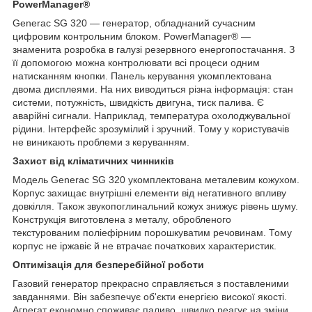
PowerManager®
Generac SG 320 — генератор, обладнаний сучасним
цифровим контрольним блоком. PowerManager® —
знаменита розробка в галузі резервного енергопостачання. З
її допомогою можна контролювати всі процеси одним
натисканням кнопки. Панель керування укомплектована
двома дисплеями. На них виводиться різна інформація: стан
системи, потужність, швидкість двигуна, тиск палива. Є
аварійні сигнали. Наприклад, температура охолоджувальної
рідини. Інтерфейс зрозумілий і зручний. Тому у користувачів
не виникають проблеми з керуванням.
Захист від кліматичних чинників
Модель Generac SG 320 укомплектована металевим кожухом.
Корпус захищає внутрішні елементи від негативного впливу
довкілля. Також звукопоглинальний кожух знижує рівень шуму.
Конструкція виготовлена з металу, обробленого
текстурованим поліефірним порошкуватим речовинам. Тому
корпус не іржавіє й не втрачає початкових характеристик.
Оптимізація для безперебійної роботи
Газовий генератор прекрасно справляється з поставленими
завданнями. Він забезпечує об'єкти енергією високої якості.
Агрегат економно споживає паливо, швидко реагує на зміни