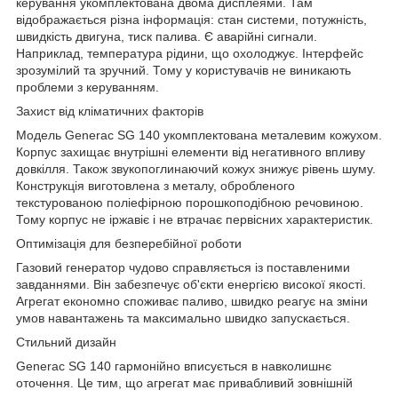
керування укомплектована двома дисплеями. Там
відображається різна інформація: стан системи, потужність,
швидкість двигуна, тиск палива. Є аварійні сигнали.
Наприклад, температура рідини, що охолоджує. Інтерфейс
зрозумілий та зручний. Тому у користувачів не виникають
проблеми з керуванням.
Захист від кліматичних факторів
Модель Generac SG 140 укомплектована металевим кожухом.
Корпус захищає внутрішні елементи від негативного впливу
довкілля. Також звукопоглинаючий кожух знижує рівень шуму.
Конструкція виготовлена з металу, обробленого
текстурованою поліефірною порошкоподібною речовиною.
Тому корпус не іржавіє і не втрачає первісних характеристик.
Оптимізація для безперебійної роботи
Газовий генератор чудово справляється із поставленими
завданнями. Він забезпечує об'єкти енергією високої якості.
Агрегат економно споживає паливо, швидко реагує на зміни
умов навантажень та максимально швидко запускається.
Стильний дизайн
Generac SG 140 гармонійно вписується в навколишнє
оточення. Це тим, що агрегат має привабливий зовнішній