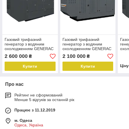
Газовий трифазний
Газовий трифазний
Газо
генератор з водяним
генератор з водяним
гене
охолодженням GENERAC
охолодженням GENERAC
охо
SG 056 ( 56 кВТ)
SG028/PG25 (28 кВт) 380
SG 3
2 600 000
2 100 000
₴
₴
В
Цін
Купити
Купити
Про нас
Рейтинг не сформований
Менше 5 відгуків за останній рік
Працює з 11.12.2019
м. Одеса
Одеса, Україна