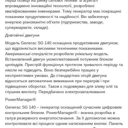
перші позиції на ринку силової техніки. В агрегаті
впроваджено інноваційні технології, розроблені
кваліфікованими інженерами. Тому генератор має покращені
показники продуктивності та надійності. Він забезпечує
енергією різноманітні об'єкти (підприємства, заводи,
супермаркети, склади).
Довговічні двигуни
Модель Generac SG 140 оснащена продуктивним двигуном,
що відрізняється високими технічними показниками.
Американські спеціалісти розробили унікальну модель.
Встановлений двигун укомплектований потужним блоком
циліндрів. Пристрій функціонує протягом тривалого періоду та
ніколи не підводить. Воно безперебійно працює у
несприятливих умовах. До стандартних опцій двигуна
відноситься автоматичне вимикання при перегріві і при
підвищених оборотах. Також є подовжувач для зливу олії та
глушник вихлопу. Передбачено електрозапалювання.
PowerManager®
Generac SG 140 – генератор оснащений сучасним цифровим
контрольним блоком. PowerManager® - значна розробка в
галузі резервного енергопостачання. За її допомогою можна
контролювати всі процеси одним натисканням кнопки. Панель