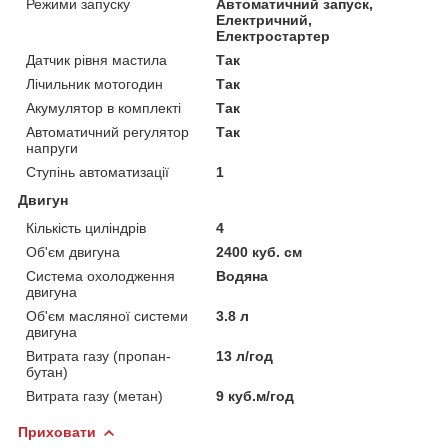
Режими запуску
Автоматичний запуск,
Електричний,
Електростартер
Датчик рівня мастила
Так
Лічильник мотогодин
Так
Акумулятор в комплекті
Так
Автоматичний регулятор
Так
напруги
Ступінь автоматизації
1
Двигун
Кількість циліндрів
4
Об'єм двигуна
2400 куб. см
Система охолодження
Водяна
двигуна
Об'єм масляної системи
3.8 л
двигуна
Витрата газу (пропан-
13 л/год
бутан)
Витрата газу (метан)
9 куб.м/год
Приховати