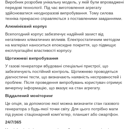
Виробник розробив унікальну модель, у якій були впроваджені
передові технології. Під час виготовлення агрегату
здійснюватися неодноразові випробування. Тому силова
техніка прекрасно справляється з поставленими завданнями.
Алюмінієвий корпус
Всепогодний корпус забезпечує надійний захист від
негативних кліматичних впливів. Електростатичним методом
на матеріал наноситься епоксидне покриття, що підвищує
експлуатаційні властивості корпусу.
Щотижневі випробування
У газові генератори вбудовані спеціальні пристрої, що
забезпечують постійний контроль. Щотижнево проводяться
діагностичні тести, що визначають наявність несправностей і
проблем. Після проведення випробувань користувач отримує
вичерпну інформацію, що вказує на стан агрегату.
Віддалений моніторинг
Це опція, за допомогою якої можна визначити стан газового
генератора з будь-якої точки світу. Для цього потрібно мати
під рукою стаціонарний комп'ютер, планшет або смартфон.
24/7/365