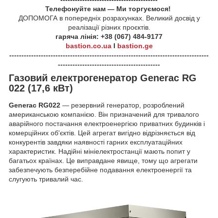
Телефонуйте нам — Ми торгуємося!
ДОПОМОГА в попередніх розрахунках. Великий досвід у
реалізації різних проєктів.
гаряча лінія: +38 (067) 484-9177
bastion.co.ua
I
bastion.ge
----------------------------------------------------------------------------------
------------------------------------------
Газовий електрогенератор Generac RG
022 (17,6 кВт)
Generac RG022
— резервний генератор, розроблений
американською компанією. Він призначений для тривалого
аварійного постачання електроенергією приватних будинків і
комерційних об'єктів. Цей агрегат вигідно відрізняється від
конкурентів завдяки наявності гарних експлуатаційних
характеристик. Надійні мініелектростанції мають попит у
багатьох країнах. Це виправдане явище, тому що агрегати
забезпечують безперебійне подавання електроенергії та
слугують тривалий час.