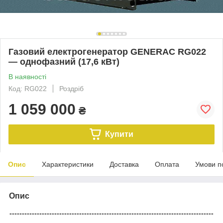
Газовий електрогенератор GENERAC RG022
— однофазний (17,6 кВт)
В наявності
Код: RG022
Роздріб
1 059 000
₴
Купити
Опис
Характеристики
Доставка
Оплата
Умови п
Опис
----------------------------------------------------------------------------------
----------------------------------------