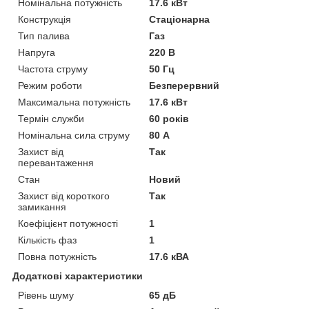
Номінальна потужність
17.6 кВт
Конструкція
Стаціонарна
Тип палива
Газ
Напруга
220 В
Частота струму
50 Гц
Режим роботи
Безперервний
Максимальна потужність
17.6 кВт
Термін служби
60 років
Номінальна сила струму
80 А
Захист від
Так
перевантаження
Стан
Новий
Захист від короткого
Так
замикання
Коефіцієнт потужності
1
Кількість фаз
1
Повна потужність
17.6 кВА
Додаткові характеристики
Рівень шуму
65 дБ