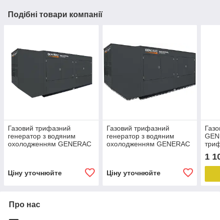
Подібні товари компанії
Газовий трифазний
Газовий трифазний
Газо
генератор з водяним
генератор з водяним
GEN
охолодженням GENERAC
охолодженням GENERAC
триф
SG 320 ( 320 кВТ, 21,9 L)
SG 400 ( 400 кВТ, 21,9 L)
1 1
Ціну уточнюйте
Ціну уточнюйте
Про нас