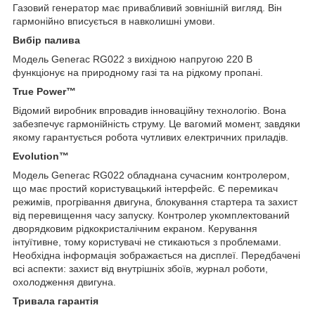
Газовий генератор має привабливий зовнішній вигляд. Він
гармонійно вписується в навколишні умови.
Вибір палива
Модель Generac RG022 з вихідною напругою 220 В
функціонує на природному газі та на рідкому пропані.
True Power™
Відомий виробник впровадив інноваційну технологію. Вона
забезпечує гармонійність струму. Це вагомий момент, завдяки
якому гарантується робота чутливих електричних приладів.
Evolution™
Модель Generac RG022 обладнана сучасним контролером,
що має простий користувацький інтерфейс. Є перемикач
режимів, прогрівання двигуна, блокування стартера та захист
від перевищення часу запуску. Контролер укомплектований
дворядковим рідкокристалічним екраном. Керування
інтуїтивне, тому користувачі не стикаються з проблемами.
Необхідна інформація зображається на дисплеї. Передбачені
всі аспекти: захист від внутрішніх збоїв, журнал роботи,
охолодження двигуна.
Тривала гарантія